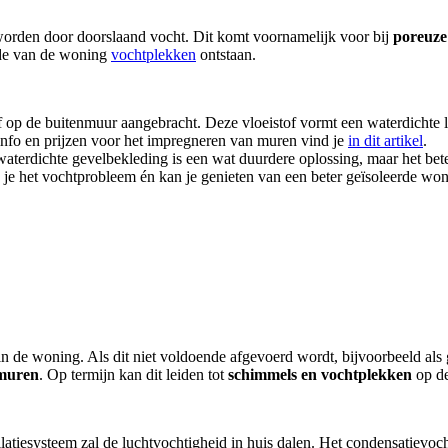
orden door doorslaand vocht. Dit komt voornamelijk voor bij
poreuze
jde van de woning
vochtplekken
ontstaan.
of op de buitenmuur aangebracht. Deze vloeistof vormt een waterdichte 
 info en prijzen voor het impregneren van muren vind je
in dit artikel
.
terdichte gevelbekleding is een wat duurdere oplossing, maar het bete
 je het vochtprobleem én kan je genieten van een beter geïsoleerde won
in de woning. Als dit niet voldoende afgevoerd wordt, bijvoorbeeld al
 muren
. Op termijn kan dit leiden tot
schimmels en vochtplekken
op d
tilatiesysteem zal de luchtvochtigheid in huis dalen. Het condensatievoc