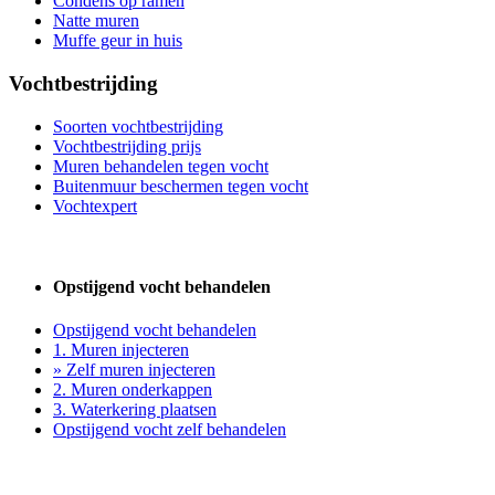
Condens op ramen
Natte muren
Muffe geur in huis
Vochtbestrijding
Soorten vochtbestrijding
Vochtbestrijding prijs
Muren behandelen tegen vocht
Buitenmuur beschermen tegen vocht
Vochtexpert
Opstijgend vocht behandelen
Opstijgend vocht behandelen
1. Muren injecteren
» Zelf muren injecteren
2. Muren onderkappen
3. Waterkering plaatsen
Opstijgend vocht zelf behandelen